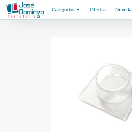
Ir
ABRIR CATEGORÍAS
Categorías
Ofertas
Noveda
al
contenido