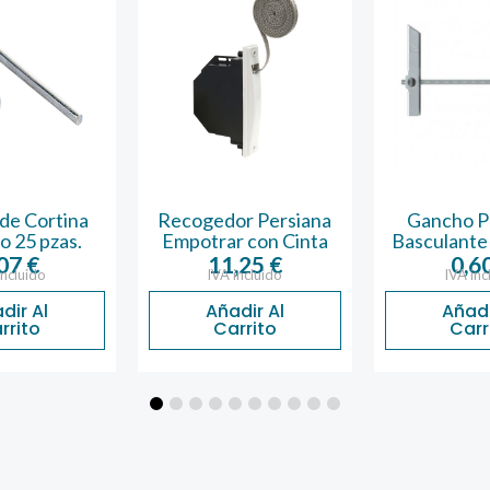
de Cortina
Recogedor Persiana
Gancho P
o 25 pzas.
Empotrar con Cinta
Basculante
,07
€
11,25
€
0,6
incluido
IVA incluido
IVA inc
dir Al
Añadir Al
Añadi
rrito
Carrito
Carr