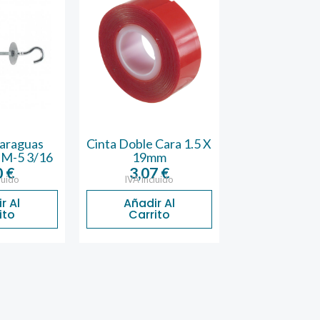
araguas
Cinta Doble Cara 1.5 X
Cinta Amer
 M-5 3/16
19mm
Negra 5
0
€
3,07
€
2,01
luido
IVA incluido
IVA inclu
r Al
Añadir Al
Añadir 
ito
Carrito
Carrit