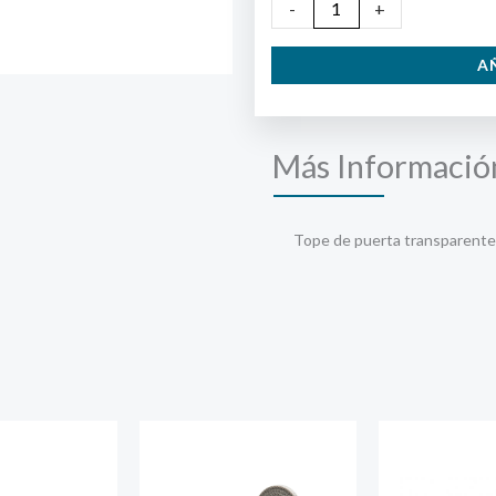
Tope
-
+
de
A
Puerta
Transparente
cantidad
Más Informació
Tope de puerta transparente