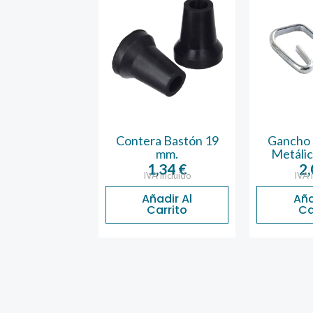
rsiana Gris 22
Contera Bastón 19
Gancho 
m x 6 m
mm.
Metálic
3,60
€
1,34
€
2
A incluido
IVA incluido
IVA 
ñadir Al
Añadir Al
Aña
Carrito
Carrito
Ca