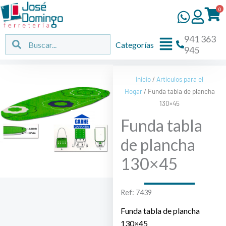
Ir
0
al
contenido
941 363
Flyout
Buscar
Buscar
Categorías
945
Menu
Inicio
/
Artículos para el
Hogar
/ Funda tabla de plancha
130×45
Funda tabla
de plancha
130×45
Ref: 7439
Funda tabla de plancha
130×45