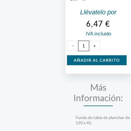
Llévatelo por
6,47
€
IVA incluido
Funda
-
+
tabla
de
AÑADIR AL CARRITO
plancha
130x45
cantidad
Más
Información:
Funda de tabla de planchar de
130 x 45.