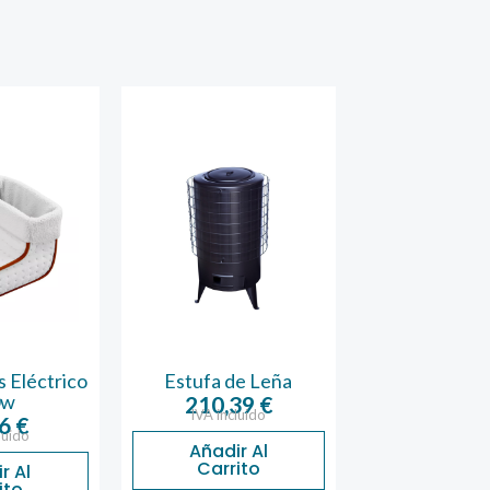
s Eléctrico
Estufa de Leña
Aspirador de
0w
Wolfpack 
210,39
€
IVA incluido
El
16
€
47,19
€
3
luido
IVA inclu
pr
Añadir Al
Carrito
r Al
Añadir 
or
ito
Carrit