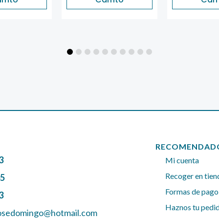
RECOMENDAD
3
Mi cuenta
Recoger en tien
45
Formas de pago
3
Haznos tu pedi
josedomingo@hotmail.com