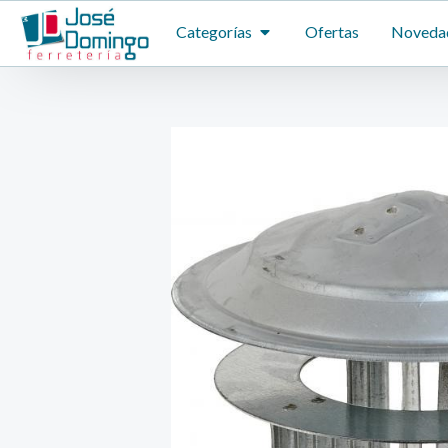
Ir
ABRIR CATEGORÍAS
Categorías
Ofertas
Noveda
al
contenido