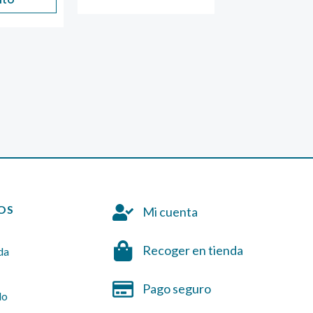
er
47
OS
Mi cuenta
Recoger en tienda
da
Pago seguro
do