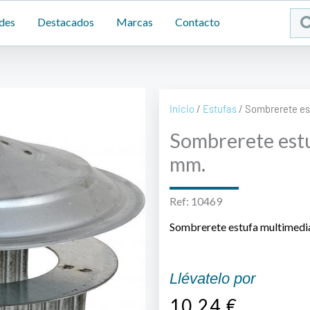
Sea
des
Destacados
Marcas
Contacto
...
Inicio
/
Estufas
/ Sombrerete es
Sombrerete est
mm.
Ref: 10469
Sombrerete estufa multimed
Llévatelo por
10,24
€