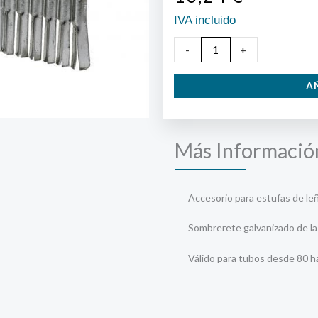
IVA incluido
Sombrerete
-
+
estufa
A
multimedia
80-
150
Más Informació
mm.
cantidad
Accesorio para estufas de leñ
Sombrerete galvanizado de la
Válido para tubos desde 80 