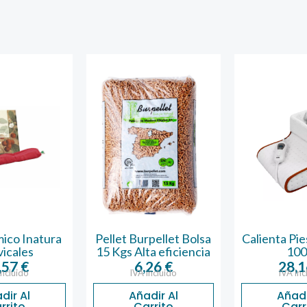
ico Inatura
Pellet Burpellet Bolsa
Calienta Pie
icales
15 Kgs Alta eficiencia
10
,57
€
6,26
€
28,
incluido
IVA incluido
IVA inc
dir Al
Añadir Al
Añadi
rrito
Carrito
Carr